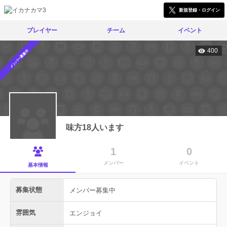
新規登録・ログイン
プレイヤー
チーム
イベント
400
メンバー募集中
味方18人います
1
0
メンバー
イベント
基本情報
募集状態
メンバー募集中
雰囲気
エンジョイ