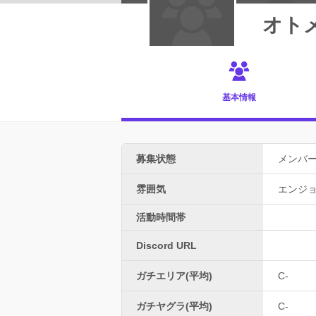
オト
基本情報
募集状態
メンバ
雰囲気
エンジ
活動時間帯
Discord URL
ガチエリア(平均)
C-
ガチヤグラ(平均)
C-