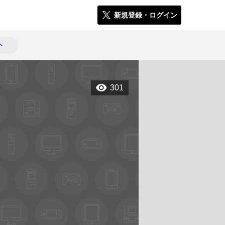
新規登録・ログイン
ト
301