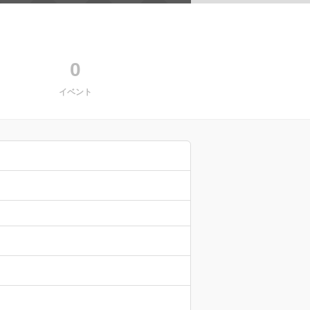
0
イベント