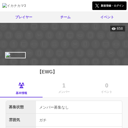
新規登録・ログイン
プレイヤー
チーム
イベント
658
【EWG】
1
0
メンバー
イベント
基本情報
募集状態
メンバー募集なし
雰囲気
ガチ