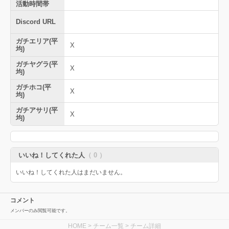
活動時間帯
Discord URL
ガチエリア(平
X
均)
ガチヤグラ(平
X
均)
ガチホコ(平
X
均)
ガチアサリ(平
X
均)
いいね！してくれた人
（ 0 ）
いいね！してくれた人はまだいません。
コメント
メンバーのみ閲覧可能です。
HOME
>
チーム一覧
> チーム詳細