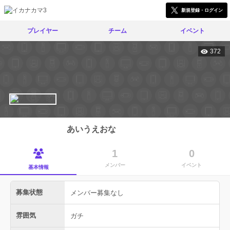
新規登録・ログイン
プレイヤー
チーム
イベント
372
あいうえおな
1
0
メンバー
イベント
基本情報
募集状態
メンバー募集なし
雰囲気
ガチ