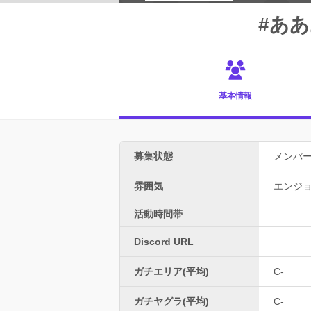
#あ
基本情報
募集状態
メンバ
雰囲気
エンジ
活動時間帯
Discord URL
ガチエリア(平均)
C-
ガチヤグラ(平均)
C-