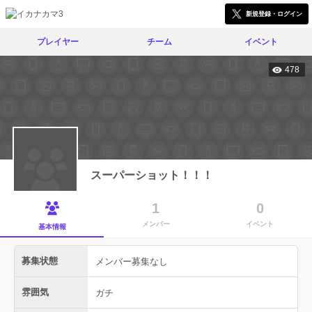
新規登録・ログイン
プレイヤー
チーム
イベント
478
スーパーショット！！！
1
0
メンバー
イベント
基本情報
募集状態
メンバー募集なし
雰囲気
ガチ