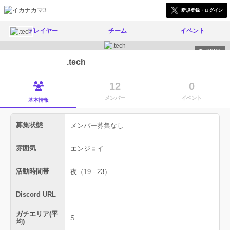
新規登録・ログイン
プレイヤー
チーム
イベント
2092
.tech
12
0
メンバー
イベント
基本情報
募集状態
メンバー募集なし
雰囲気
エンジョイ
活動時間帯
夜（19 - 23）
Discord URL
ガチエリア(平
S
均)