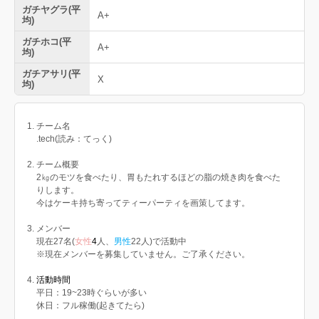
ガチヤグラ(平
A+
均)
ガチホコ(平
A+
均)
ガチアサリ(平
X
均)
チーム名
.tech(読み：てっく)
チーム概要
2㎏のモツを食べたり、胃もたれするほどの脂の焼き肉を食べた
りします。
今はケーキ持ち寄ってティーパーティを画策してます。
メンバー
現在27名(
女性
4
人、
男性
22人)で活動中
※現在メンバーを募集していません。ご了承ください。
活動時間
平日：19~23時ぐらいが多い
休日：フル稼働(起きてたら)