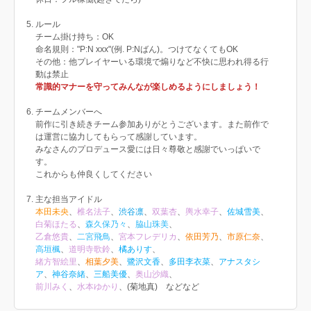
ルール
チーム掛け持ち：OK
命名規則："P:N xxx"(例. P:Nばん)。つけてなくてもOK
その他：他プレイヤーいる環境で煽りなど不快に思われ得る行
動は禁止
常識的マナーを守ってみんなが楽しめるようにしましょう！
チームメンバーへ
前作に引き続きチーム参加ありがとうございます。また前作で
は運営に協力してもらって感謝しています。
みなさんのプロデュース愛には日々尊敬と感謝でいっぱいで
す。
これからも仲良くしてください
主な担当アイドル
本田未央
、
椎名法子
、
渋谷凛
、
双葉杏
、
輿水幸子
、
佐城雪美
、
白菊ほたる
、
森久保乃々
、
脇山珠美
、
乙倉悠貴
、
二宮飛鳥
、
宮本フレデリカ
、
依田芳乃
、
市原仁奈
、
高垣楓
、
道明寺歌鈴
、
橘ありす
、
緒方智絵里
、
相葉夕美
、
鷺沢文香
、
多田李衣菜
、
アナスタシ
ア
、
神谷奈緒
、
三船美優
、
奥山沙織
、
前川みく
、
水本ゆかり
、(菊地真) などなど