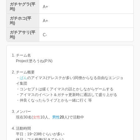
ガチヤグラ(平
A+
均)
ガチホコ(平
A+
均)
ガチアサリ(平
C-
均)
チーム名
Project:塗ろうね(P:N)
チーム概要
・
ばん
のアイマス(デレステが多い)同僚からなる自由なエンジョ
イ集団
・コンセプトは緩くアイマスの話とかしながらゲームする
・アイマスのイベント＆ガチャ更新時に通話して盛り上がる
・仲良くなったらライブとかも一緒に行く 等
メンバー
現在30名(
女性
10人、
男性
20
人)で活動中
活動時間
平日：19~23時ぐらいが多い
休日：フル稼働(起きてたら)