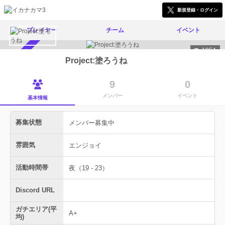
新規登録・ログイン
プレイヤー
チーム
イベント
1954
メンバー募集中
Project:塗ろうね
9
0
メンバー
イベント
基本情報
募集状態
メンバー募集中
雰囲気
エンジョイ
活動時間帯
夜（19 - 23）
Discord URL
ガチエリア(平
A+
均)