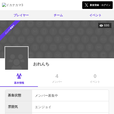
新規登録・ログイン
プレイヤー
チーム
イベント
686
メンバー募集中
おれんち
4
0
メンバー
イベント
基本情報
募集状態
メンバー募集中
雰囲気
エンジョイ