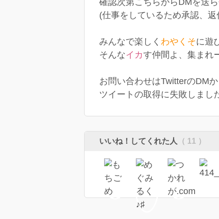
確認次第こちらからDMを送
(仕事をしているため承認、返
みんなで楽しく
わやくそ
に遊
そんな
イカ
す仲間よ、集まれー⋆⸜(*
お問い合わせはTwitterのD
ツイートの取得に失敗しまし
いいね！してくれた人
（ 11 ）