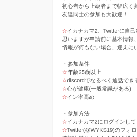
初心者から上級者まで幅広く
友達同士の参加も大歓迎！
☆
イカナカマ2、Twitte
思いますが申請前に基本情報
情報が何もない場合、迎えにいけ
・参加条件
☆
年齢25歳以上
☆
discordでなるべく通話でき
☆
心が健康(一般常識がある)
☆
イン率高め
・参加方法
☆
イカナカマ2にログインし
☆
Twitter(@WYKS19)の