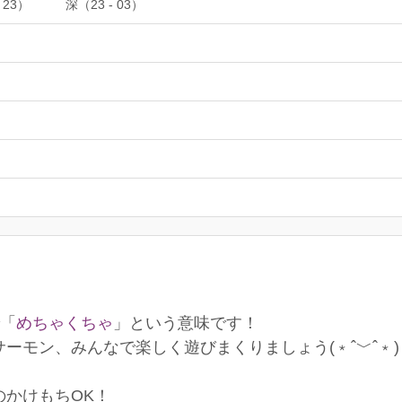
 23）
深（23 - 03）
で「
めちゃくちゃ
」という意味です！
ーモン、みんなで楽しく遊びまくりましょう(﹡ˆ﹀ˆ﹡)
のかけもちOK！