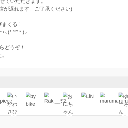
らせていただきます。
信が遅れます。ご了承ください)
びまくる！
 '꒳' * )⸝
Mからどうぞ！
た。