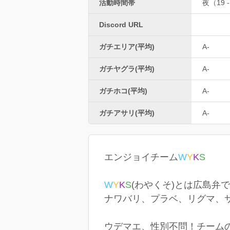
活動時間帯
夜（19 -
Discord URL
ガチエリア(平均)
A-
ガチヤグラ(平均)
A-
ガチホコ(平均)
A-
ガチアサリ(平均)
A-
エンジョイチーム
W
Y
K
S
W
Y
K
S
(わやくそ)とは広島弁
ナワバリ、プラベ、リグマ、サ
ウデマエ、性別不問！チーム