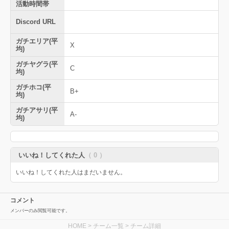
活動時間帯
Discord URL
ガチエリア(平
X
均)
ガチヤグラ(平
C
均)
ガチホコ(平
B+
均)
ガチアサリ(平
A-
均)
いいね！してくれた人
（ 0 ）
いいね！してくれた人はまだいません。
コメント
メンバーのみ閲覧可能です。
HOME
>
チーム一覧
> チーム詳細