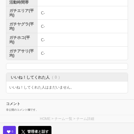
活動時間帯
ガチエリア(平
C-
均)
ガチヤグラ(平
C-
均)
ガチホコ(平
C-
均)
ガチアサリ(平
C-
均)
いいね！してくれた人
（ 0 ）
いいね！してくれた人はまだいません。
コメント
非公開のコメント欄です。
HOME
>
チーム一覧
> チーム詳細
管理者と話す
0