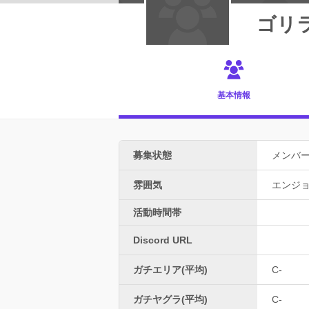
ゴリ
基本情報
募集状態
メンバ
雰囲気
エンジ
活動時間帯
Discord URL
ガチエリア(平均)
C-
ガチヤグラ(平均)
C-