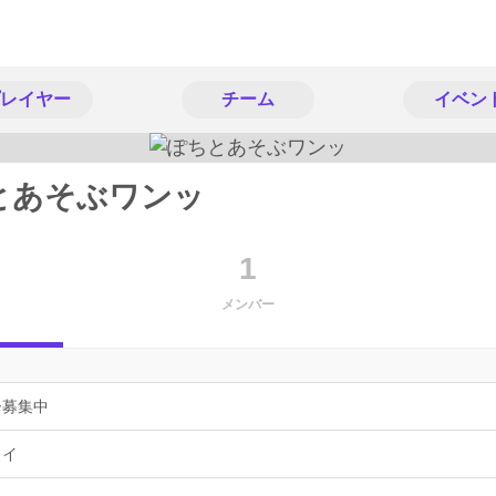
レイヤー
チーム
イベン
とあそぶワンッ
1
メンバー
ー募集中
ョイ