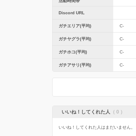
活動時間帯
Discord URL
ガチエリア(平均)
C-
ガチヤグラ(平均)
C-
ガチホコ(平均)
C-
ガチアサリ(平均)
C-
いいね！してくれた人
（ 0 ）
いいね！してくれた人はまだいません。