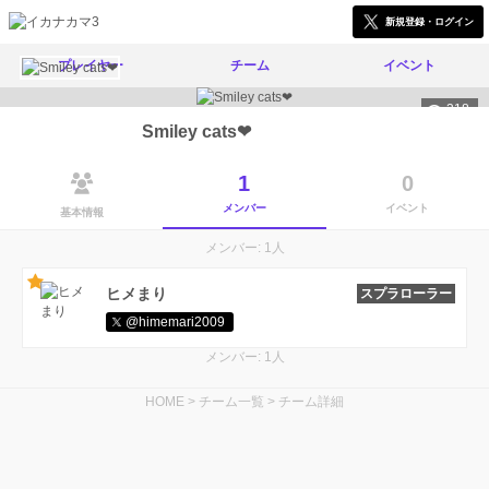
新規登録・ログイン
プレイヤー
チーム
イベント
318
Smiley cats❤︎
1
0
メンバー
イベント
基本情報
メンバー: 1人
ヒメまり
スプラローラー
@himemari2009
メンバー: 1人
HOME
>
チーム一覧
>
チーム詳細