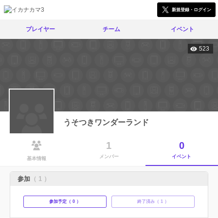
新規登録・ログイン
プレイヤー
チーム
イベント
523
うそつきワンダーランド
1
0
メンバー
イベント
基本情報
参加
（ 1 ）
参加予定（ 0 ）
終了済み（ 1 ）