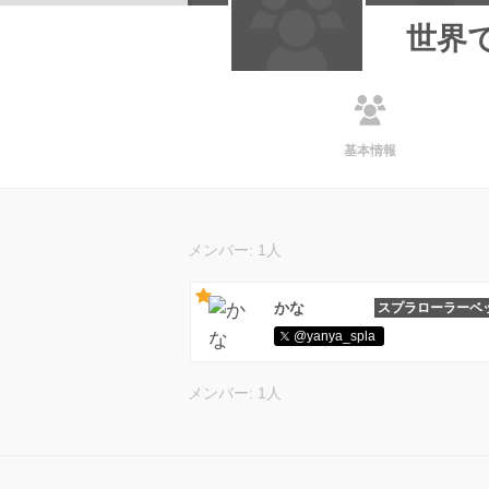
世界
基本情報
メンバー: 1人
かな
スプラローラーベ
@yanya_spla
メンバー: 1人