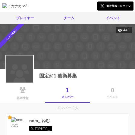
新規登録・ログイン
プレイヤー
チーム
イベント
443
メンバー募集中
固定@1 後衛募集
1
0
メンバー
イベント
基本情報
メンバー: 1人
nem_ ねむ
@nemn_