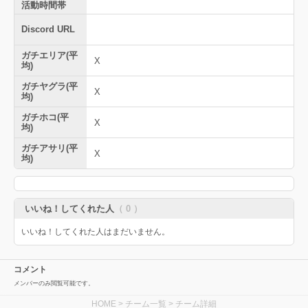
活動時間帯
Discord URL
ガチエリア(平
X
均)
ガチヤグラ(平
X
均)
ガチホコ(平
X
均)
ガチアサリ(平
X
均)
いいね！してくれた人
（ 0 ）
いいね！してくれた人はまだいません。
コメント
メンバーのみ閲覧可能です。
HOME
>
チーム一覧
> チーム詳細