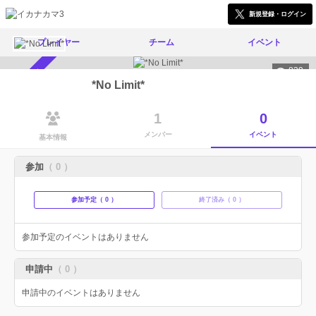
新規登録・ログイン
プレイヤー
チーム
イベント
839
メンバー募集中
*No Limit*
1
0
メンバー
イベント
基本情報
参加
（ 0 ）
参加予定（ 0 ）
終了済み（ 0 ）
参加予定のイベントはありません
申請中
（ 0 ）
申請中のイベントはありません