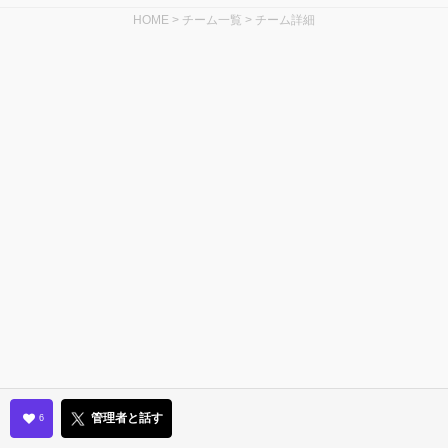
HOME
>
チーム一覧
>
チーム詳細
管理者と話す
6