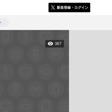
新規登録・ログイン
ト
367