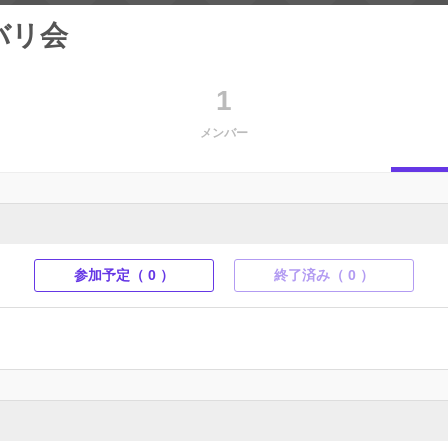
バリ会
1
メンバー
参加予定（ 0 ）
終了済み（ 0 ）