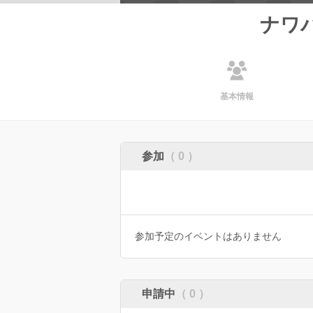
ナワ
基本情報
参加
（ 0 ）
参加予定のイベントはありません
申請中
（ 0 ）