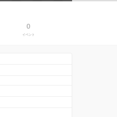
0
イベント