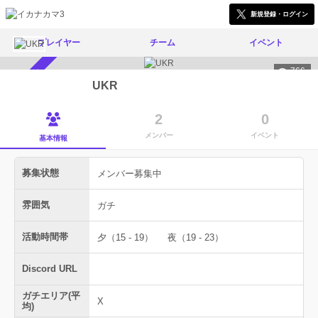
新規登録・ログイン
プレイヤー
チーム
イベント
766
メンバー募集中
UKR
2
0
メンバー
イベント
基本情報
募集状態
メンバー募集中
雰囲気
ガチ
活動時間帯
夕（15 - 19）
夜（19 - 23）
Discord URL
ガチエリア(平
X
均)