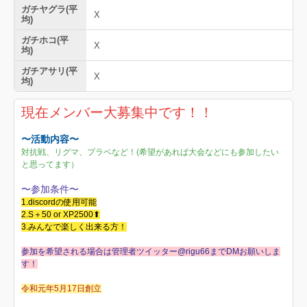
ガチヤグラ(平
X
均)
ガチホコ(平
X
均)
ガチアサリ(平
X
均)
現在メンバー大募集中です！！
〜活動内容〜
対抗戦、リグマ、プラベなど！(希望があれば大会などにも参加したい
と思ってます）
〜参加条件〜
1.discordの使用可能
2.S＋50 or XP2500⬆︎
3.みんなで楽しく出来る方！
参加を希望される場合は管理者ツイッター@rigu66までDMお願いしま
す！
令和元年5月17日創立