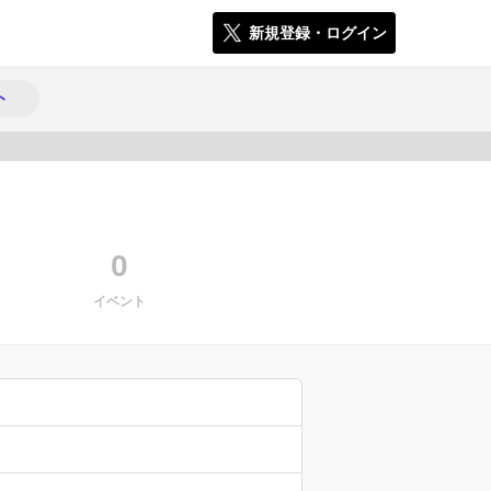
新規登録・ログイン
ト
453
0
イベント