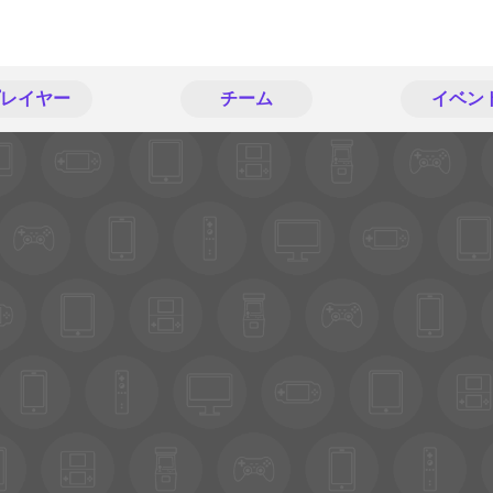
レイヤー
チーム
イベン