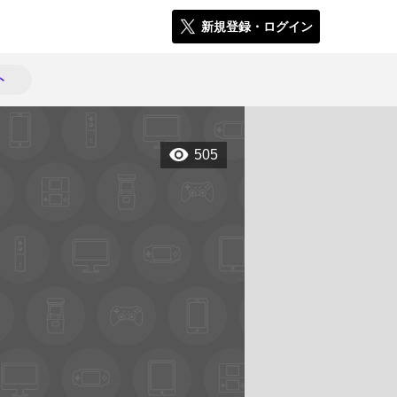
新規登録・ログイン
ト
505