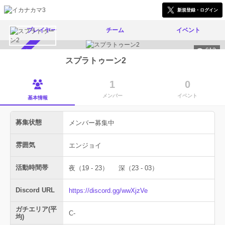
新規登録・ログイン
プレイヤー
チーム
イベント
612
メンバー募集中
スプラトゥーン2
1
0
メンバー
イベント
基本情報
募集状態
メンバー募集中
雰囲気
エンジョイ
活動時間帯
夜（19 - 23）
深（23 - 03）
Discord URL
https://discord.gg/wwXjzVe
ガチエリア(平
C-
均)