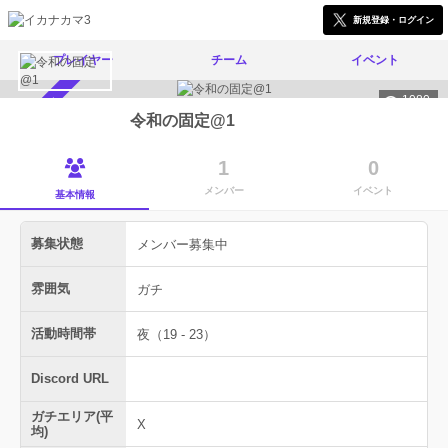
新規登録・ログイン
プレイヤー
チーム
イベント
1080
メンバー募集中
令和の固定@1
1
0
メンバー
イベント
基本情報
募集状態
メンバー募集中
雰囲気
ガチ
活動時間帯
夜（19 - 23）
Discord URL
ガチエリア(平
X
均)