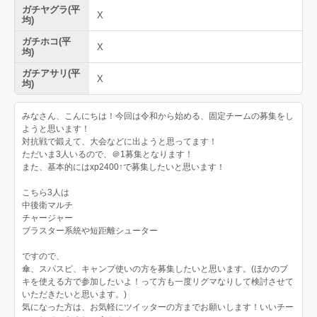
ガチヤグラ(平
X
均)
ガチホコ(平
X
均)
ガチアサリ(平
X
均)
みなさん、こんにちは！今回は令和から始める、固定チームの募集をし
ようと思います！
対抗戦で鍛えて、大会などに出ようと思ってます！
ただいま3人いるので、＠1募集となります！
また、基本的にはxp2400↑で募集したいと思います！
こちら3人は
中後衛マルチ
チャージャー
ブラスター系統や短距離シューター
ですので、
傘、スパスピ、キャンプ使いの方を募集したいと思います。(ほかのブ
キを使える方で参加したいよ！って方も一度リグマなりして検討させて
いただきたいと思います。)
気になった方は、お気軽にツイッターの方までお願いします！いいチー