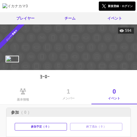
新規登録・ログイン
プレイヤー
チーム
イベント
594
メンバー募集中
ﾖｰﾛｰ
1
0
メンバー
イベント
基本情報
参加
（ 0 ）
参加予定（ 0 ）
終了済み（ 0 ）