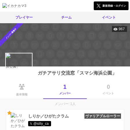
新規登録・ログイン
プレイヤー
チーム
イベント
967
メンバー募集中
ガチアサリ交流窓「スマシ海浜公園」
1
0
メンバー
イベント
基本情報
メンバー: 1人
しりか／ひがたクラム
ヴァリアブルローラー
@silly_ca