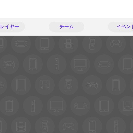
レイヤー
チーム
イベン