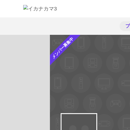
プ
メンバー募集中