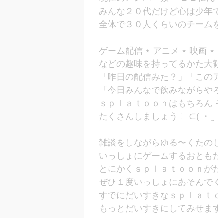
みんな２０代だけど心は少年で
全体で３０人くらいのチーム
ゲーム配信 ⋆ アニメ ⋆ 映画 ⋆
などの趣味を持ってるかた大歓迎 (
「昨日の配信みた？」「この
「今日みんなで飲みながらや
ｓｐｌａｔｏｏｎはもちろん 
たくさんしましょう！ ⊂( ・ ̫ ・
雑談をしながらゆる〜くたの
いっしょにゲームするおとも
とにかくｓｐｌａｔｏｏｎが
ぜひ１度いっしょにあそんで
すでにだいすきなｓｐｌａｔ
もっとだいすきにしてみせます (ˊo̴̶̷̤ ̫