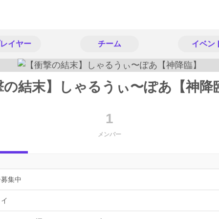
レイヤー
チーム
イベン
撃の結末】しゃるうぃ〜ぽあ【神降
1
メンバー
ー募集中
ョイ