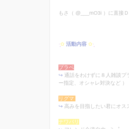
もさ（ @___mO3i ）に直
·̩͙
✩
活動内容
✩
·̩͙
プラベ
↪︎
通話をわけずに８人雑談プ
ー指定、オシャレ対決など ）
リグマ
↪︎
高みを目指したい君にオス
ナワバリ