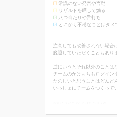
☑︎
常識のない発言や言動
☑︎
リザルトを晒して煽る
☑︎
八つ当たりや舌打ち
☑︎
とにかく不穏なことはダメ
注意しても改善されない場合
脱退していただくこともあります(
逆にいうとそれ以外のことは
チームのかけもちもログイン
たのしいと思うことはどんど
いっしょにチームをつくっていきまし
※お断りさせていただくこともあります。ご了承ください。