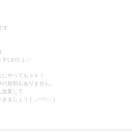
です
は
 p′ᜊ‵
｡
) 𓈒𓏸
なにやってもｏｋ！
率の規制もありません。
ん提案して
ょう ( ⸝⸝◜࿀◝⸝⸝ )