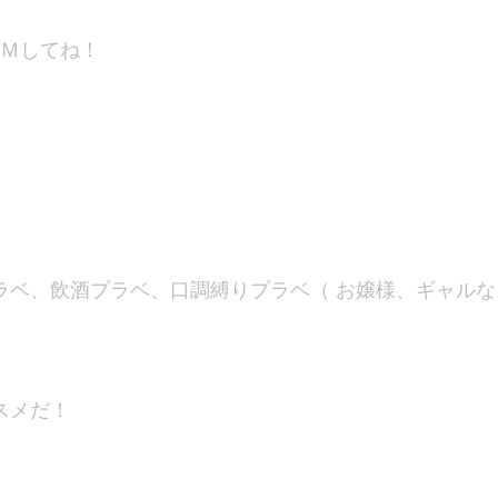
接ＤＭしてね！
ラベ、
飲酒プラベ、口調縛りプラベ（ お嬢様、ギャルな
スメだ！