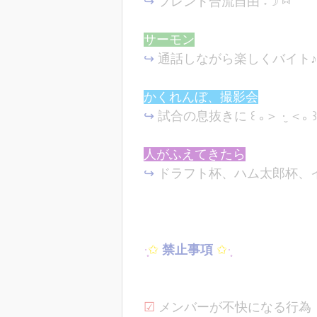
↪︎
フレンド合流自由 ˖☽ ⑅˚
サーモン
↪︎
通話しながら楽しくバイト♪
かくれんぼ、撮影会
↪︎
試合の息抜きに ꒰ ｡＞ ·̮ ＜｡ ꒱
人がふえてきたら
↪︎
ドラフト杯、ハム太郎杯、
·̩͙
✩
禁止事項
✩
·̩͙
☑︎
メンバーが不快になる行為