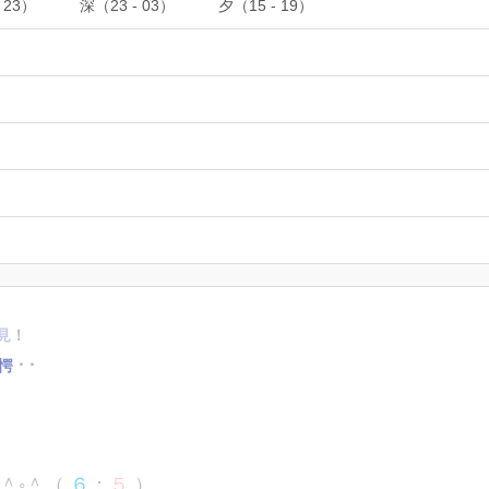
 23）
深（23 - 03）
夕（15 - 19）
見
！
愕
⠐⠐
＾◦＾（
６
：
５
）