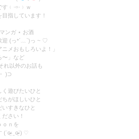
す﹙·࿁·﹚ｗ
を目指しています！
 マンガ ⋆ お酒
っ*´﹏`)っ ~ ♡
アニメおもしろいよ！」
ろ〜」など
それ以外のお話も
 )⊃
しく遊びたいひと
だちがほしいひと
だいすきなひと
ください！
ｏｏｎを
 o̴̶̷̤ˋ) ♡