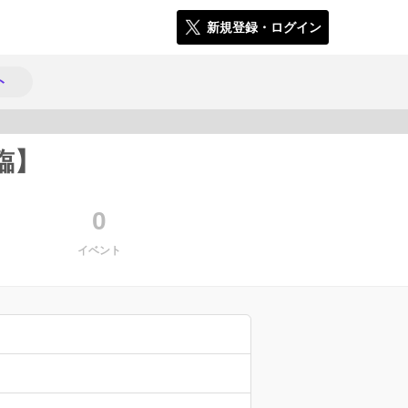
新規登録・ログイン
ト
臨】
826
0
イベント