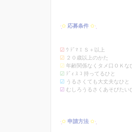
·̩͙
✩
応募条件
✩
·̩͙
☑︎
ｳ ﾃﾞﾏ ｴ Ｓ＋以上
☑︎
２０歳以上のかた
☑︎
年齢関係なくタメ口ＯＫな
☑︎
ﾃﾞｨ ｽ ｺ 持ってるひと
☑︎
うるさくても大丈夫なひと
☑︎
むしろうるさくあそびたい
·̩͙
✩
申請方法
✩
·̩͙