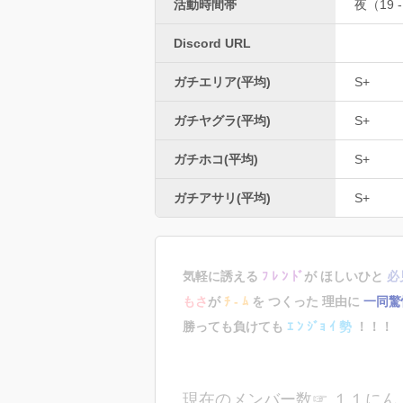
活動時間帯
夜（19 -
Discord URL
ガチエリア(平均)
S+
ガチヤグラ(平均)
S+
ガチホコ(平均)
S+
ガチアサリ(平均)
S+
気軽に誘える
ﾌ ﾚ ﾝ ﾄﾞ
が ほしいひと
必
もさ
が
ﾁ - ﾑ
を つくった 理由に
一同驚
勝っても負けても
ｴ ﾝ ｼﾞｮ ｲ 勢
！！！
現在のメンバー数☞ １１にん 