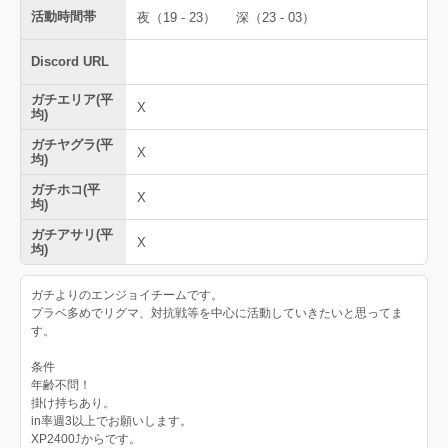
活動時間帯
夜（19 - 23）
深（23 - 03）
Discord URL
ガチエリア(平
X
均)
ガチヤグラ(平
X
均)
ガチホコ(平
X
均)
ガチアサリ(平
X
均)
ガチよりのエンジョイチームです。
プラベ多めでリグマ、対抗戦等を中心に活動していきたいと思ってま
す。
条件
年齢不問！
掛け持ちあり。
in率週3以上でお願いします。
XP2400⤴からです。