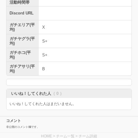
活動時間帯
Discord URL
ガチエリア(平
X
均)
ガチヤグラ(平
S+
均)
ガチホコ(平
S+
均)
ガチアサリ(平
B
均)
いいね！してくれた人
（ 0 ）
いいね！してくれた人はまだいません。
コメント
非公開のコメント欄です。
HOME
>
チーム一覧
> チーム詳細