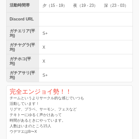
活動時間帯
夕（15 - 19）
夜（19 - 23）
深（23 - 03）
Discord URL
ガチエリア(平
S+
均)
ガチヤグラ(平
X
均)
ガチホコ(平
X
均)
ガチアサリ(平
S+
均)
完全エンジョイ勢！！
チームというよりサークル的な感じでいつも
活動しています！
リグマ、プラベ、サーモン、フェスなど
テキトーにゆるく声かけあって
時間があるときにやっています。
人数はいまのところ15人
ウデマエはB〜X