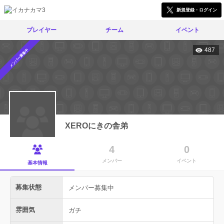
新規登録・ログイン
プレイヤー
チーム
イベント
487
メンバー募集中
XEROにきの舎弟
4
0
メンバー
イベント
基本情報
募集状態
メンバー募集中
雰囲気
ガチ