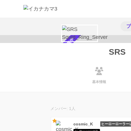
プ
メンバー募集中
SRS 
基本情報
メンバー: 1人
cosmic_K
ヒーローローラー