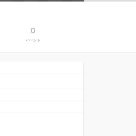
0
イベント