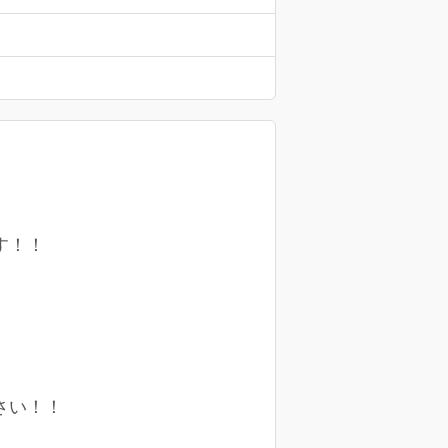
す！！
さい！！