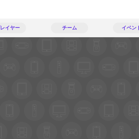
レイヤー
チーム
イベン