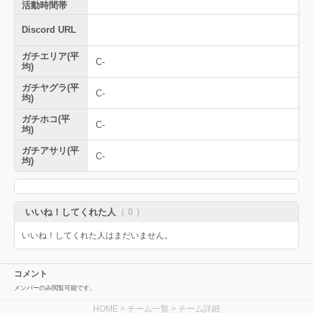
活動時間帯
Discord URL
ガチエリア(平
C-
均)
ガチヤグラ(平
C-
均)
ガチホコ(平
C-
均)
ガチアサリ(平
C-
均)
いいね！してくれた人
（ 0 ）
いいね！してくれた人はまだいません。
コメント
メンバーのみ閲覧可能です。
HOME
>
チーム一覧
> チーム詳細