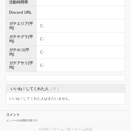
活動時間帯
Discord URL
ガチエリア(平
C-
均)
ガチヤグラ(平
C-
均)
ガチホコ(平
C-
均)
ガチアサリ(平
C-
均)
いいね！してくれた人
（ 0 ）
いいね！してくれた人はまだいません。
コメント
メンバーのみ閲覧可能です。
HOME
>
チーム一覧
> チーム詳細