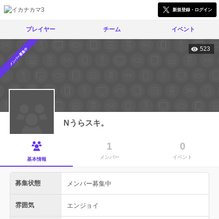
新規登録・ログイン
プレイヤー
チーム
イベント
523
メンバー募集中
Nうらスキ。
1
0
メンバー
イベント
基本情報
募集状態
メンバー募集中
雰囲気
エンジョイ