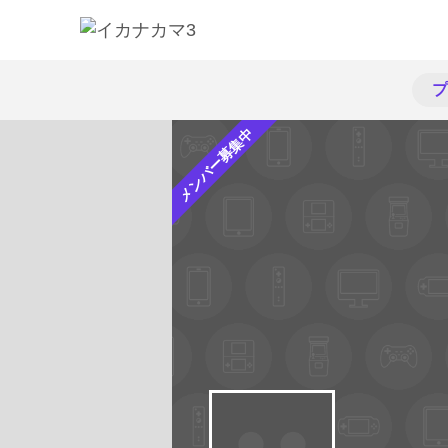
プ
メンバー募集中