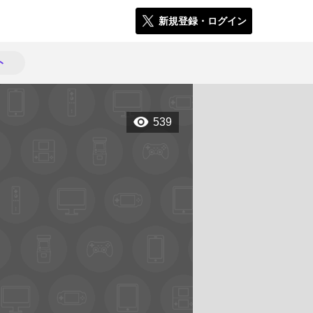
新規登録・ログイン
ト
539