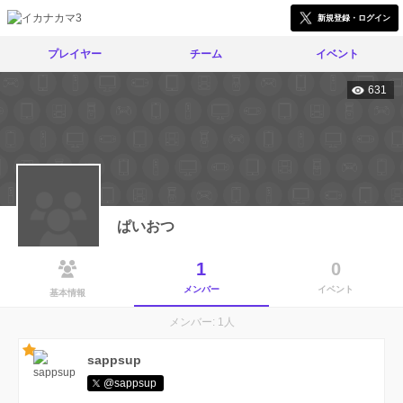
新規登録・ログイン
プレイヤー
チーム
イベント
631
ぱいおつ
1
0
メンバー
イベント
基本情報
メンバー: 1人
sappsup
@sappsup