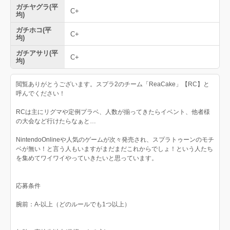
ガチヤグラ(平
C+
均)
ガチホコ(平
C+
均)
ガチアサリ(平
C+
均)
閲覧ありがとうございます。スプラ2のチーム「ReaCake」【RC】と
呼んでください！
RCは主にリグマや定例プラベ、人数が揃ってきたらイベント、他者様
の大会など行けたらなぁと…
NintendoOnlineや人気のゲームが次々発売され、スプラトゥーンのモチ
ベが無い！と言う人もいますがまだまだこれからでしょ！という人たち
を集めてワイワイやっていきたいと思っています。
応募条件
腕前：A-以上（どのルールでも1つ以上）