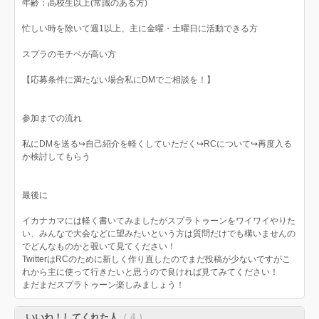
年齢：高校生以上(常識のある方)
忙しい時を除いて週1以上、主に金曜・土曜日に活動できる方
スプラのモチベが高い方
【応募条件に満たない場合私にDMでご相談を！】
参加までの流れ
私にDMを送る↪︎自己紹介を軽くしていただく↪︎RCについて↪︎再度入る
か検討してもらう
最後に
イカナカマには軽く書いてみましたがスプラトゥーンをワイワイやりた
い、みんなで大会などに望みたいという方は質問だけでも構いませんの
でどんなものかと覗いて見てください！
TwitterはRCのために新しく作り直したのでまだ投稿が少ないですがこ
れから主に使って行きたいと思うので良ければ見てみてください！
まだまだスプラトゥーン楽しみましょう！
いいね！してくれた人
（ 4 ）