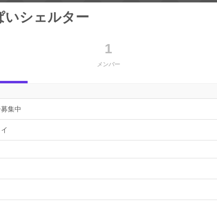
ぱいシェルター
1
メンバー
ー募集中
ョイ