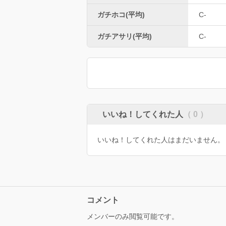
ガチホコ(平均)
C-
ガチアサリ(平均)
C-
いいね！してくれた人
（ 0 ）
いいね！してくれた人はまだいません。
コメント
メンバーのみ閲覧可能です。