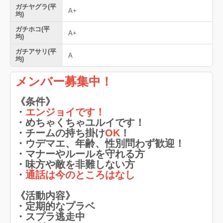
ガチヤグラ(平
A+
均)
ガチホコ(平
A+
均)
ガチアサリ(平
A
均)
メンバー募集中！
《条件》
・
エンジョイです！
・めちゃくちゃユルイです！
・チームの持ち掛け
OK
！
・ウデマエ、年齢、性別問わず歓迎！
・マナーやルールを守れる方
・味方や敵を非難しない方
・
通話は今のところはなし
《活動内容》
・定期的なプラベ
・スプラ逃走中