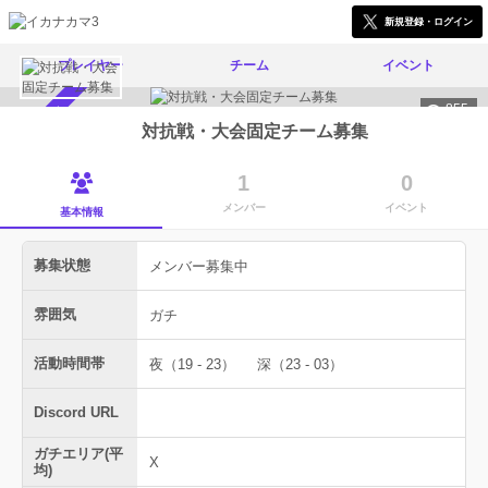
新規登録・ログイン
プレイヤー
チーム
イベント
855
メンバー募集中
対抗戦・大会固定チーム募集
1
0
メンバー
イベント
基本情報
募集状態
メンバー募集中
雰囲気
ガチ
活動時間帯
夜（19 - 23）
深（23 - 03）
Discord URL
ガチエリア(平
X
均)