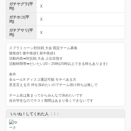
ガチヤグラ(平
X
均)
ガチホコ(平
X
均)
ガチアサリ(平
X
均)
スプラトゥーン対抗戦 大会 固定チーム募集
後衛@1 後中衛@1 前中衛@1
活動内容➡︎対抗戦 大会 上位目指す
活動時間帯➡︎だいたい20～25時(25時以上できる時もあります)
条件
全ルールX ディスコ通話可能 モチベある方
意見言える方 仲を深めたいのでチーム掛け持ちは無しで
チーム名は集まってからみんなで決めたいです
自分学生なのでテスト期間はあまり長くできないです
いいね！してくれた人
（ 1 ）