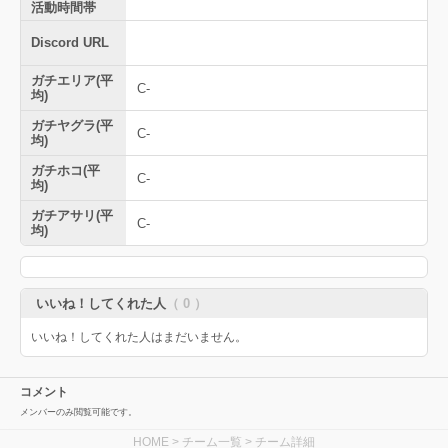
活動時間帯
Discord URL
ガチエリア(平
C-
均)
ガチヤグラ(平
C-
均)
ガチホコ(平
C-
均)
ガチアサリ(平
C-
均)
いいね！してくれた人
（ 0 ）
いいね！してくれた人はまだいません。
コメント
メンバーのみ閲覧可能です。
HOME
>
チーム一覧
> チーム詳細