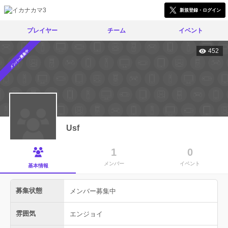
新規登録・ログイン
プレイヤー
チーム
イベント
452
メンバー募集中
Usf
1
0
メンバー
イベント
基本情報
募集状態
メンバー募集中
雰囲気
エンジョイ