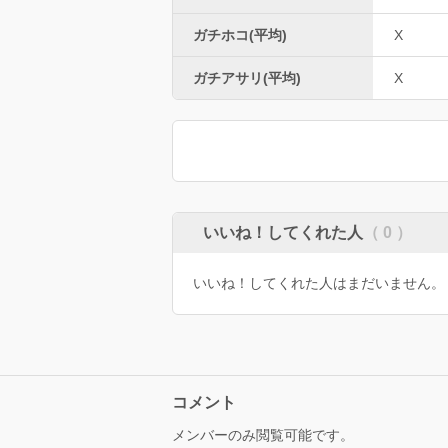
ガチホコ(平均)
X
ガチアサリ(平均)
X
いいね！してくれた人
（ 0 ）
いいね！してくれた人はまだいません。
コメント
メンバーのみ閲覧可能です。