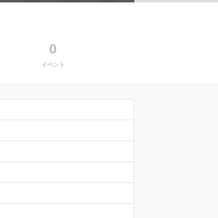
0
イベント