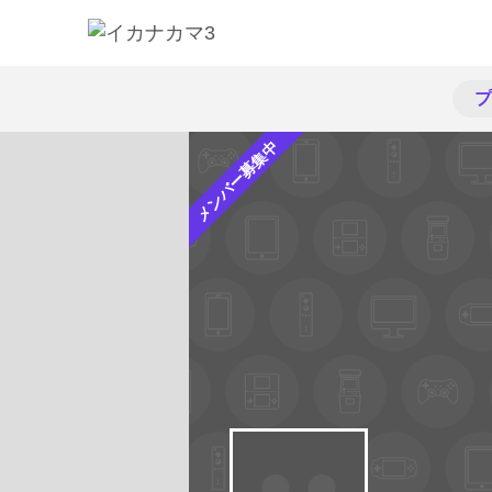
プ
メンバー募集中