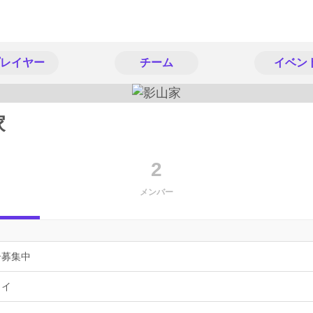
レイヤー
チーム
イベン
家
2
メンバー
ー募集中
ョイ