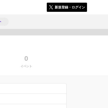
新規登録・ログイン
ト
520
0
イベント