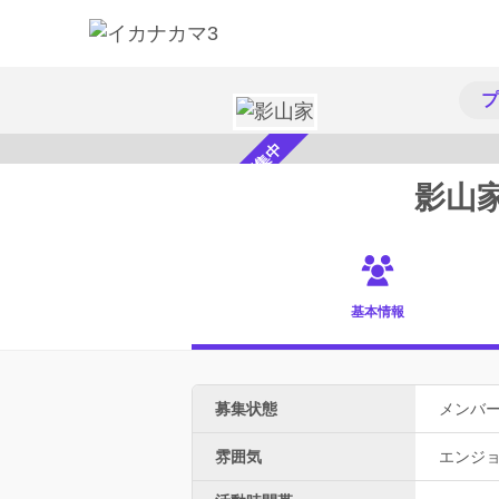
プ
メンバー募集中
影山
基本情報
募集状態
メンバ
雰囲気
エンジ